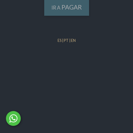
PAGAR
IR A
ES
|
PT
|
EN